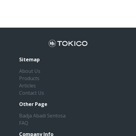
Sitemap
About Us
Products
Articles
Contact Us
Other Page
Badja Abadi Sentosa
FAQ
Company Info