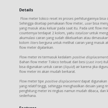
Details
Flow meter tokico reset ini proses perhitungannya bisa d
Sehingga disetiap pemakaian flow meter,
user
bisa meng
yang masuk atau keluar pada saat itu. Pada unit flow mete
counternya terdapat 2 kolom, yaitu
totalizer
untuk menge
akumulasi cairan yang sudah dikeluarkan atau dimasuka
kolom
liters
berguna untuk melihat cairan yang masuk at
flow meter dijalankan.
Flow meter ini termasuk kedalam
positive displacement
Bahan flow meter Tokico terbuat dari besi (
cast iron
) it
bisa digunakan untuk cairan (
liquid
) air karena jika digu
flow meter ini akan mudah berkarat.
Flow meter tipe
positive displacement
dapat digunakan
yang relatif tinggi, sehingga menghasilkan desain yang ring
penghitung meter ini ringkas namun mudah dibaca, dan 
sederhana.