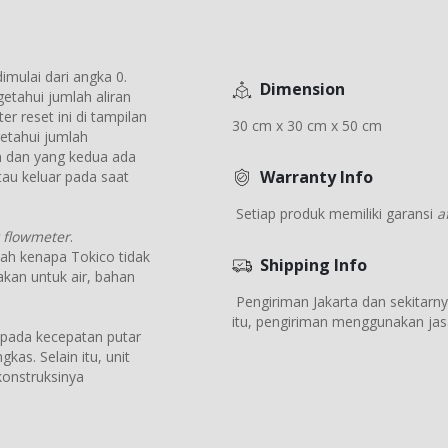
imulai dari angka 0.
Dimension
etahui jumlah aliran
r reset ini di tampilan
30 cm x 30 cm x 50 cm
tahui jumlah
n dan yang kedua ada
Warranty Info
au keluar pada saat
Setiap produk memiliki garansi
a
 flowmeter
.
ulah kenapa Tokico tidak
Shipping Info
nakan untuk air, bahan
Pengiriman Jakarta dan sekitarnya
itu, pengiriman menggunakan jasa
 pada kecepatan putar
kas. Selain itu, unit
konstruksinya