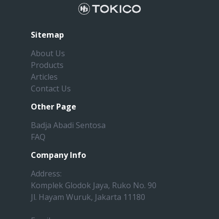
Sitemap
About Us
Products
Articles
Contact Us
Other Page
Badja Abadi Sentosa
FAQ
Company Info
Address:
Komplek Glodok Jaya, Ruko No. 90
Jl. Hayam Wuruk, Jakarta 11180